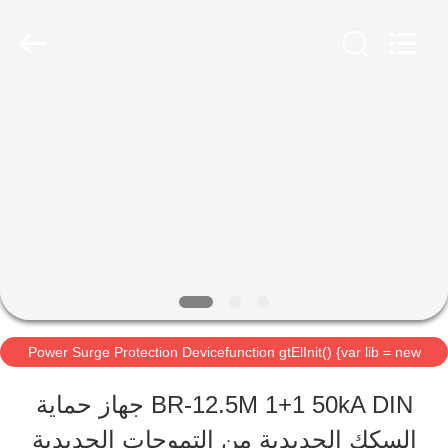
2026
Britec
Electric
Co.,
Ltd..
All
منزل
Rights
Reserved.
المنتجات
حول
بنا
Power Surge Protection Devicefunction gtElInit() {var lib = new
جولة
google.translate.TranslateService();
BR-12.5M 1+1 50kA DIN جهاز حماية
في
السكك الحديدية من التموجات الحديدية