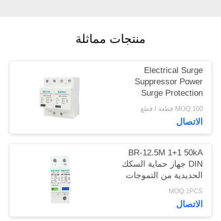
VR
منتجات مماثلة
SHOW
Electrical Surge
خريطة
Suppressor Power
Surge Protection
الموقع
Device 385v SPD
MOQ:100 قطعة / قطع
25KA IEC -
الاتصال
61643function gtElInit()
سياسة
{var lib = new
ogle.translate.TranslateService();lib.translatePage('en',
BR-12.5M 1+1 50kA
الخصوصية
'ar', function () {});}
DIN جهاز حماية السكك
الحديدية من التموجات
الحديدية حماية البرق
MOQ:1PCS
TUV الموافقة spd
الاتصال