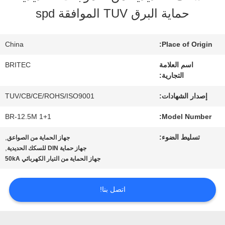
المعمل
حماية البرق TUV الموافقة spd
ضبط
China
Place of Origin:
الجودة
اسم العلامة
BRITEC
التجارية:
اتصل
إصدار الشهادات:
TUV/CB/CE/ROHS/ISO9001
BR-12.5M 1+1
Model Number:
بنا
تسليط الضوء:
,
جهاز الحماية من الصواعق
,
جهاز حماية DIN للسكك الحديدية
أخبار
جهاز الحماية من التيار الكهربائي 50kA
اتصل بنا!
جميع
القضايا