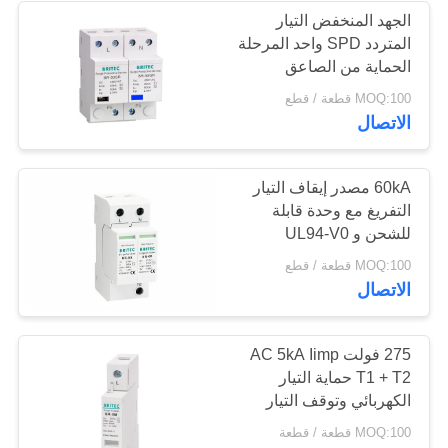
الجهد المنخفض التيار
المتردد SPD واحد المرحلة
الحماية من الصاعق
العاصفة المعتقلة CE
MOQ:100 قطعة / قطع
مرورا
الاتصال
60kA مصدر إيقاف التيار
التفريغ مع وحدة قابلة
للشحن و UL94-V0
Thermoplastic لحماية
MOQ:100 قطعة / قطع
الطاقة المتغيرة
الاتصال
275 فولت AC 5kA Iimp
T1 + T2 حماية التيار
الكهربائي وتوقف التيار
الكهربائي لأنظمة الجهد
MOQ:100 قطعة / قطعة
المنخفض