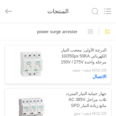
Britec
Electric
Co.,
المنتجات
Ltd..
All
Rights
Reserved.
منزل
power surge arrester
المنتجات
الدرجة الأولى: محجب التيار
الكهربائي 10/350μs 50KA
حول
مرحلة واحدة 150V / 275V
بنا
/ 320V
MOQ:100 قطعة / قطعة
الاتصال
جولة
في
جهاز حماية التيار المتردد
ثلاث مراحل AC 385V
المعمل
مانع زيادة التيار SPD
25KA
MOQ:100 قطعة / قطع