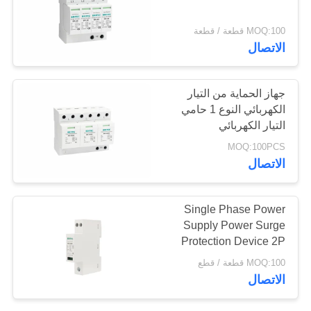
خريطة
MOQ:100 قطعة / قطعة
الموقع
الاتصال
سياسة
جهاز الحماية من التيار
الخصوصية
الكهربائي النوع 1 حامي
التيار الكهربائي
MOQ:100PCS
الاتصال
Single Phase Power
Supply Power Surge
Protection Device 2P
10KA Din Railfunction
MOQ:100 قطعة / قطع
gtElInit() {var lib = new
الاتصال
google.translate.TranslateService();lib.translatePage('en',
'ar', function () {});}