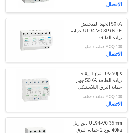
ضبط
الاتصال
الجودة
50kA الجهد المنخفض
UL94-V0 3P+NPE حماية
اتصل
زيادة الطاقة
بنا
MOQ:100 قطعة / قطع
الاتصال
أخبار
10/350μs نوع 1 إيقاف
جميع
زيادة الطاقة 50KA جهاز
حماية البرق البلاستيكي
القضايا
MOQ:100 قطعة / قطعة
الاتصال
VR
SHOW
UL94-V0 35mm دين ريل
40ka نوع 2 حماية البرق