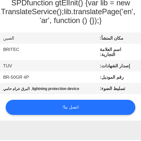
SPDfunction gtElInit() 
ضبط
google.translate.TranslateService();lib.tra
الجودة
'ar', function ()
اتصل
الصين
بنا
BRITEC
أخبار
TUV
BR-50GR 4P
جميع
,
lightning protection device
البرق عرام حامي
القضايا
اتصل بنا!
VR
SHOW