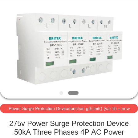
Britec
Electric
Co.,
Ltd..
All
Rights
Reserved.
منزل
المنتجات
حول
بنا
جولة
Power Surge Protection Devicefunction g
في
google.translate.Translat
المعمل
275v Power Surge Prot
50kA Three Phases 