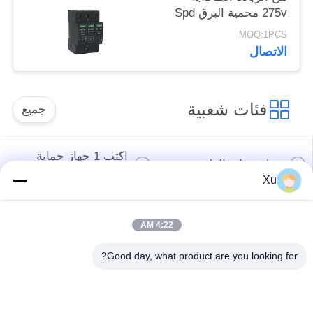
275v محمية البرق Spd
نوع 2
MOQ:1PCS
الاتصال
فئات شعبية
جميع
اكتب 1 جهاز حماية
جهاز حماية الطفرة
الطفرة
Xu
النوع 2 جهاز حماية
جهاز حماية من النوع
4:22 AM
الطفرة
المتصاعد 3
Good day, what product are you looking for?
T1 + T2 Surge
صواعق الكهروضوئية
Arrester B + C