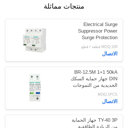
SITEMAP
منتجات مماثلة
سياسة
Electrical Surge
Suppressor Power
الخصوصية
Surge Protection
Device 385v SPD
MOQ:100 قطعة / قطع
25KA IEC -
الاتصال
61643function gtElInit()
{var lib = new
ogle.translate.TranslateService();lib.translatePage('en',
BR-12.5M 1+1 50kA
'ar', function () {});}
DIN جهاز حماية السكك
الحديدية من التموجات
الحديدية حماية البرق
MOQ:1PCS
TUV الموافقة spd
الاتصال
TY-40 3P جهاز الحماية
من الزيادة الطاقةية