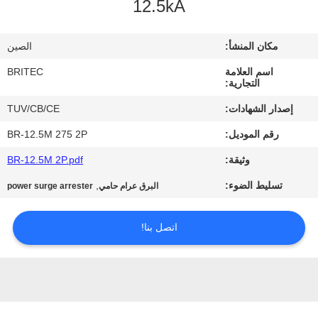
12.5kA
ضبط
الجودة
مكان المنشأ:
الصين
اسم العلامة
BRITEC
اتصل
التجارية:
بنا
إصدار الشهادات:
TUV/CB/CE
رقم الموديل:
BR-12.5M 275 2P
أخبار
وثيقة:
BR-12.5M 2P.pdf
تسليط الضوء:
,
البرق عرام حامي
power surge arrester
جميع
القضايا
اتصل بنا!
VR
SHOW