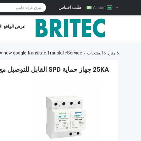
طلب اقتباس
|
Arabic
عرض الواقع ال
منزل
المنتجات
= new google.translate.TranslateService();
25KA جهاز حماية SPD القابل للتوصيل مع DIN Rail Mount للحماية من البرق