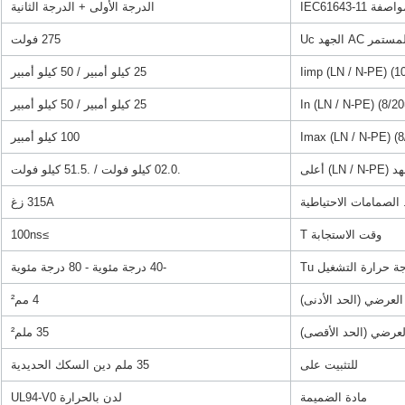
الدرجة الأولى + الدرجة الثانية
AC الجهد Uc
275 فولت
25 كيلو أمبير / 50 كيلو أمبير
25 كيلو أمبير / 50 كيلو أمبير
100 كيلو أمبير
) أعلى
.02.0 كيلو فولت / .51.5 كيلو فولت
 الصمامات الاحتياطية
315A زغ
وقت الاستجابة T
≥100ns
 حرارة التشغيل Tu
-40 درجة مئوية - 80 درجة مئوية
لعرضي (الحد الأدنى)
4 مم²
عرضي (الحد الأقصى)
35 ملم²
للتثبيت على
35 ملم دين السكك الحديدية
مادة الضميمة
لدن بالحرارة UL94-V0