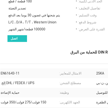
الحد الأدنى لكمية:
100 قطعة / قطع
تفاصيل التغليف:
تصدير التعبئة
وقت التسليم:
يتم شحنها في غضون 30 يوما بعد الدفع
شروط الدفع:
L/C ، D/A ، T/T ، Western Union
القدرة على العرض:
100000 قطعة/شهر الشهر
اتصل
25KA
الامتثال للمعايير:
EN61643-11
ن، ن-بي
مصطلح الشحن:
DHL / FEDEX / UPS إلخ.
للتوصيل
وظيفة:
حماية الإضاءة
 الطفرة
الجهد االكهربى:
150 فولت/275 فولت/350 فولت