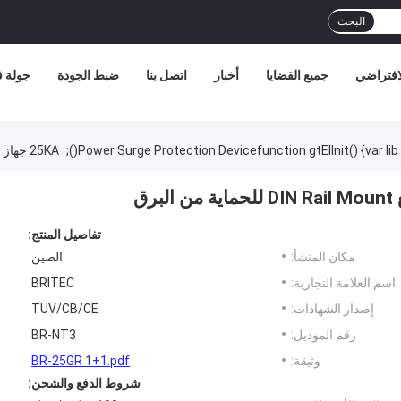
البحث
افتراضي
جميع القضايا
أخبار
اتصل بنا
ضبط الجودة
جولة 
Power Surge Protection Devicefunction gtElInit() {var lib 
25KA جهاز حماية SPD القابل للتوصيل مع DIN Rail Mount للحماية من البرق
تفاصيل المنتج:
مكان المنشأ:
الصين
اسم العلامة التجارية:
BRITEC
إصدار الشهادات:
TUV/CB/CE
رقم الموديل:
BR-NT3
وثيقة:
BR-25GR 1+1.pdf
شروط الدفع والشحن: