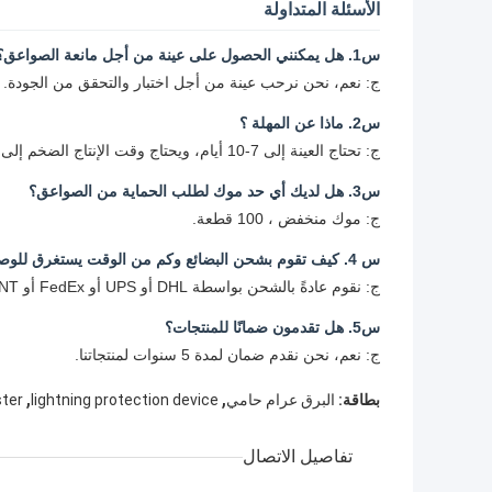
الأسئلة المتداولة
س1. هل يمكنني الحصول على عينة من أجل مانعة الصواعق؟
ج: نعم، نحن نرحب عينة من أجل اختبار والتحقق من الجودة. 
س2. ماذا عن المهلة ؟
ج: تحتاج العينة إلى 7-10 أيام، ويحتاج وقت الإنتاج الضخم إلى 30 يومًا لكمية الطلب.
س3. هل لديك أي حد موك لطلب الحماية من الصواعق؟
ج: موك منخفض ، 100 قطعة.
س 4. كيف تقوم بشحن البضائع وكم من الوقت يستغرق للوصول؟
ج: نقوم عادةً بالشحن بواسطة DHL أو UPS أو FedEx أو TNT. عادة ما يستغرق الوصول 7 أيام. الشحن الجوي والبحري اختياري أيضًا.
س5. هل تقدمون ضمانًا للمنتجات؟
ج: نعم، نحن نقدم ضمان لمدة 5 سنوات لمنتجاتنا.
,
,
بطاقة:
البرق عرام حامي
lightning protection device
ster
تفاصيل الاتصال