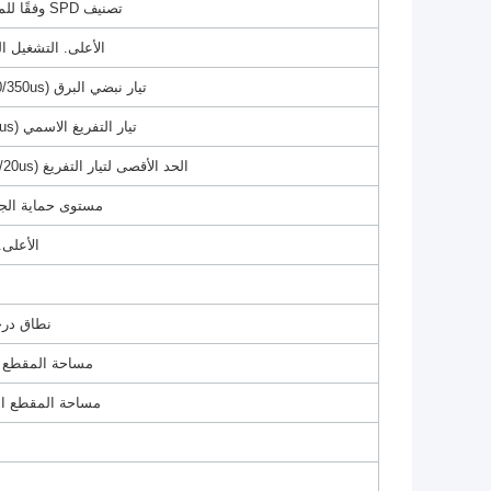
تصنيف SPD وفقًا للمواصفة IEC61643-11
الأعلى. التشغيل المستمر 
تيار نبضي البرق (10/350us) (LN / N-PE) Iimp
تيار التفريغ الاسمي (8/20us) (LN / N-PE) In
الحد الأقصى لتيار التفريغ (8/20us) (LN / N-PE) Imax
مستوى حماية الجهد (LN / N-PE
الأعلى.
نطاق درجة
مساحة المقطع ا
مساحة المقطع ال