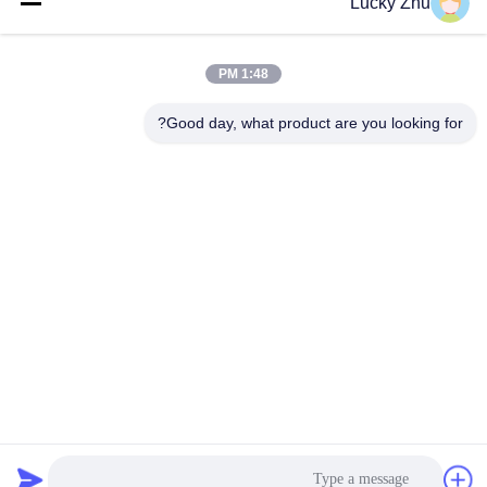
Lucky Zhu
النوع 2 جهاز حماية
جهاز حماية من النوع
1:48 PM
الطفرة
المتصاعد 3
Good day, what product are you looking for?
T1 + T2 Surge
صواعق الكهروضوئية
Arrester B + C
Power Surge
Protection
Devicefunction
DC جهاز حماية الطفرة
gtElInit() {var lib =
new
google.translate.TranslateService();
الاشتراك