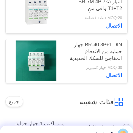
التيار BR-7M 4P 7ka
التوترات
T1+T2 واقي من
الصواعق SPD أجهزة
MOQ:20 قطعة / قطعة
حماية من زيادة التيار
الاتصال
إلكترونيات حماية من
زيادة التيار
BR-40 3P+1 DIN جهاز
حماية من الاندفاع
المفاجئ للسكك الحديدية
بجهد مقدر 275 فولت
MOQ:30 جهاز كمبيوتر
وزمن استجابة أقل من
الاتصال
25ns
فئات شعبية
جميع
اكتب 1 جهاز حماية
جهاز حماية الطفرة
الطفرة