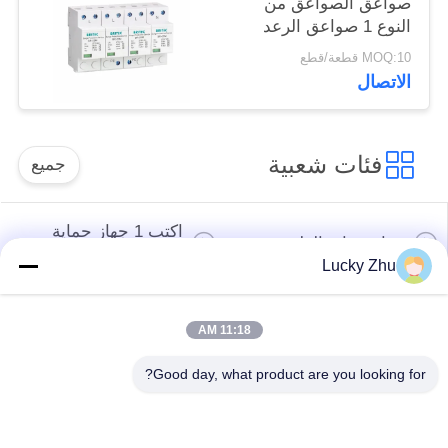
صواعق الصواعق من
النوع 1 صواعق الرعد
SPD فئة 1 صواعق
MOQ:10 قطعة/قطع
الصواعق القابلة للتوصيل
الاتصال
في الصين
فئات شعبية
جميع
اكتب 1 جهاز حماية
جهاز حماية الطفرة
الطفرة
Lucky Zhu
النوع 2 جهاز حماية
جهاز حماية من النوع
11:18 AM
الطفرة
المتصاعد 3
Good day, what product are you looking for?
T1 + T2 Surge
صواعق الكهروضوئية
Arrester B + C