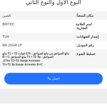
النوع الأول والنوع الثاني
ضبط
الجودة
مكان المنشأ:
الصين
اسم العلامة
BRITEC
اتصل
التجارية:
بنا
إصدار الشهادات:
TUV
رقم الموديل:
BR-25GR 1P
أخبار
تسليط الضوء:
مانع الصواعق من مانع الصواعق ، 275 فولت T1 + T2 مانع
الصواعق ، T1 + T2 3p مانع الصواعق B + C
,
,
275v T1+T2 Surge Arrester
جميع
T1+T2 3p Surge Arrester B+C
القضايا
اتصل بنا!
VR
SHOW