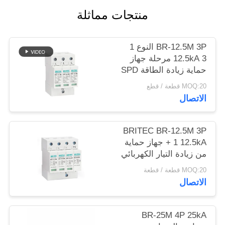
خريطة
منتجات مماثلة
الموقع
BR-12.5M 3P النوع 1
سياسة
12.5kA 3 مرحلة جهاز
حماية زيادة الطاقة SPD
الخصوصية
Arrester 12.5ka ضابط
MOQ:20 قطعة / قطع
زيادة الطاقة الصناعي
الاتصال
BRITEC BR-12.5M 3P
+ 1 12.5kA جهاز حماية
من زيادة التيار الكهربائي
من خلال الضوء مع
MOQ:20 قطعة / قطعة
تصميم وحدة قابلة
الاتصال
للشحن وحماية من الفئة
I + II
BR-25M 4P 25kA