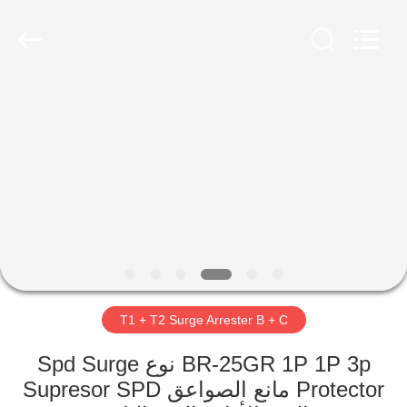
Britec
Electric
Co.,
Ltd..
All
Rights
Reserved.
منزل
المنتجات
حول
بنا
جولة
T1 + T2 Surge Arrester B + C
في
المعمل
BR-25GR 1P 1P 3p نوع Spd Surge
Protector مانع الصواعق Supresor SPD