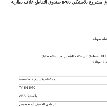
صندوق كهربائي عازل للماء مخصص ABS صندوق مشروع بلاستيكي IP66 صندوق التقاطع غلاف بطارية
ياة طويلة
ضلك ميناءك.
محفظة بلاستيكية مخصصة
TY-8013070
بلاستيك ABS
الرمادي الخفيف أو تخصيص