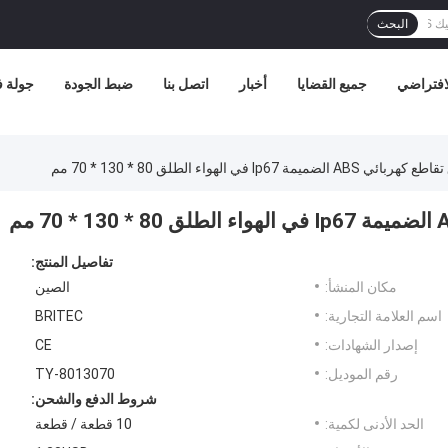
البحث
افتراضي
جميع القضايا
أخبار
اتصل بنا
ضبط الجودة
جولة 
تفاصيل المنتج:
مكان المنشأ:
الصين
اسم العلامة التجارية:
BRITEC
إصدار الشهادات:
CE
رقم الموديل:
TY-8013070
شروط الدفع والشحن:
الحد الأدنى لكمية:
10 قطعة / قطعة