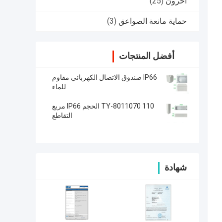
آحرون
(25)
حماية مانعة الصواعق
(3)
أفضل المنتجات
IP66 صندوق الاتصال الكهربائي مقاوم
للماء
TY-8011070 110 الحجم IP66 مربع
التقاطع
شهادة