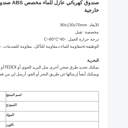
خارجية
الأبعاد: 80x130x70mm
مخصصة: تقبل
درجة حرارة العمل: -40°C~80°C
الوظيفة:
w
مقاومة للماء،
د
مقاومة للتآكل، مقاومة للصدمات، ح
البحرية
يمكنك تحديد طرق شحن أخرى مثل البريد الجوي أو FEDEX أو DHL. سنعلمك عن تكلفة الشحن بعد استلام طلبك.
ويمكنك أيضاً إرسالها عن طريق البحر أو الجو، أرسل لي من ف
اسم المنتج
النموذج
المواد
اللون