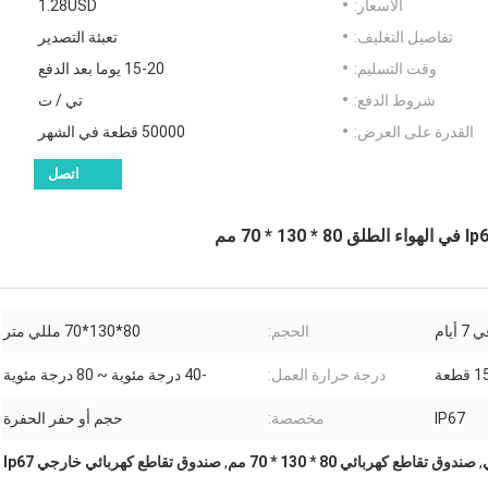
الأسعار:
1.28USD
تفاصيل التغليف:
تعبئة التصدير
وقت التسليم:
15-20 يوما بعد الدفع
شروط الدفع:
تي / ت
القدرة على العرض:
50000 قطعة في الشهر
اتصل
7 أيام
الحجم:
80*130*70 مللي متر
 قطعة
درجة حرارة العمل:
-40 درجة مئوية ~ 80 درجة مئوية
IP67
مخصصة:
حجم أو حفر الحفرة
,
صندوق تقاطع كهربائي 80 * 130 * 70 مم
,
صندوق تقاطع كهربائي خارجي Ip67