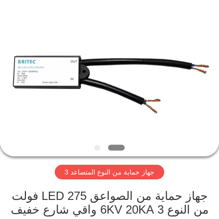
Britec
Electric
Co.,
Ltd..
All
Rights
Reserved.
منزل
المنتجات
حول
بنا
جولة
جهاز حماية من النوع المتصاعد 3
في
المعمل
جهاز حماية من الصواعق LED 275 فولت
من النوع 3 6KV 20KA واقي شارع خفيف