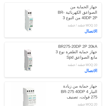
خريطة
جهاز الحماية من
الموقع
الصواعق الكهربائية BR-
40DP 2P من النوع 3
spd 275V 40kA للحماية
MOQ:10 قطعة / قطعة
سياسة
من الصواعق
الاتصال
الخصوصية
BR275-20DP 2P 20kA
جهاز حماية الطفرة نوع 3
مانع الصواعق Spd
مرحلة واحدة 2 القطب
MOQ:20 قطعة / قطعة
الاتصال
جهاز حماية من زيادة
التيار BR-275 40DP 4
275 فولت، تصنيف
الجهد، جهاز حماية من
MOQ:20 قطعة