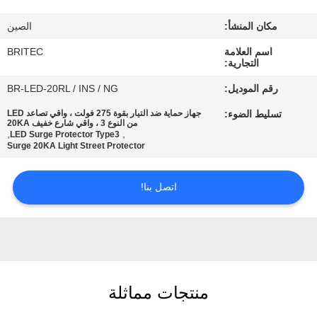
ضبط
مكان المنشأ:
الصين
الجودة
اسم العلامة
BRITEC
التجارية:
اتصل
رقم الموديل:
BR-LED-20RL / INS / NG
بنا
تسليط الضوء:
جهاز حماية ضد التيار بقوة 275 فولت ، واقي تصاعد LED
من النوع 3 ، واقي شارع خفيف 20KA
,
,
LED Surge Protector Type3
أخبار
Surge 20KA Light Street Protector
اتصل بنا!
جميع
القضايا
VR
SHOW
منتجات مماثلة