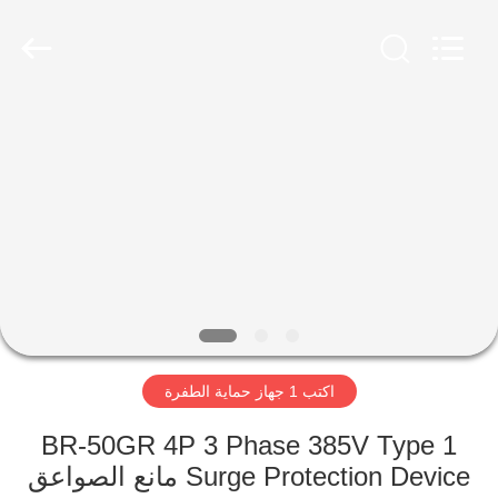
Britec
Electric
Co.,
Ltd..
All
Rights
Reserved.
منزل
المنتجات
حول
بنا
جولة
اكتب 1 جهاز حماية الطفرة
في
المعمل
BR-50GR 4P 3 Phase 385V Type 1
Surge Protection Device مانع الصواعق