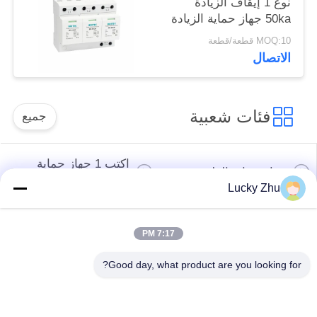
نوع 1 إيقاف الزيادة
النوع 1
50ka جهاز حماية الزيادة
spd t1 t2 ac ثلاثي
MOQ:10 قطعة/قطعة
المراحل ac spd
الاتصال
فئات شعبية
جميع
اكتب 1 جهاز حماية
جهاز حماية الطفرة
الطفرة
Lucky Zhu
النوع 2 جهاز حماية
جهاز حماية من النوع
7:17 PM
الطفرة
المتصاعد 3
Good day, what product are you looking for?
T1 + T2 Surge
صواعق الكهروضوئية
Arrester B + C