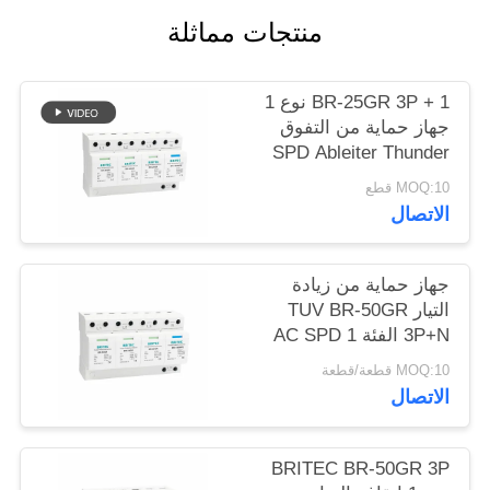
خريطة
منتجات مماثلة
الموقع
BR-25GR 3P + 1 نوع 1
سياسة
جهاز حماية من التفوق
SPD Ableiter Thunder
الخصوصية
Arrester شرارة
MOQ:10 قطع
Arrester الفجوة spd
الاتصال
الفئة 1 حماية من البرق
جهاز حماية من زيادة
التيار TUV BR-50GR
3P+N الفئة 1 AC SPD
50ka قابل للتوصيل من
MOQ:10 قطعة/قطعة
النوع 1 spd TUV حماية
الاتصال
من الرعد spd فجوة
شرارة spd واقي من
زيادة التيار من الفئة 1
BRITEC BR-50GR 3P
حماية من زيادة التيار من