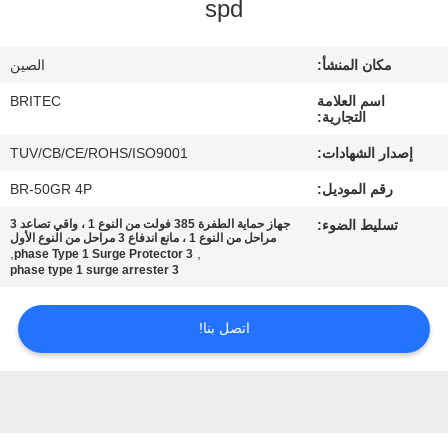
spd
ضبط
الجودة
مكان المنشأ:
الصين
اسم العلامة
BRITEC
اتصل
التجارية:
بنا
إصدار الشهادات:
TUV/CB/CE/ROHS/ISO9001
رقم الموديل:
BR-50GR 4P
أخبار
تسليط الضوء:
جهاز حماية الطفرة 385 فولت من النوع 1 ، واقي تصاعد 3
مراحل من النوع 1 ، مانع اندفاع 3 مراحل من النوع الأول
,
,
3 phase Type 1 Surge Protector
جميع
3 phase type 1 surge arrester
القضايا
اتصل بنا!
VR
SHOW