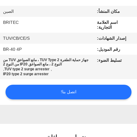
ضبط
مكان المنشأ:
الصين
الجودة
اسم العلامة
BRITEC
التجارية:
اتصل
إصدار الشهادات:
TUV/CB/CE/S
بنا
رقم الموديل:
BR-40 4P
تسليط الضوء:
جهاز حماية الطفرة TUV Type 2 ، مانع الصواعق TUV من
أخبار
النوع 2 ، مانع الصواعق IP20 من النوع 2
,
,
TUV type 2 surge arrester
IP20 type 2 surge arrester
جميع
اتصل بنا!
القضايا
VR
SHOW