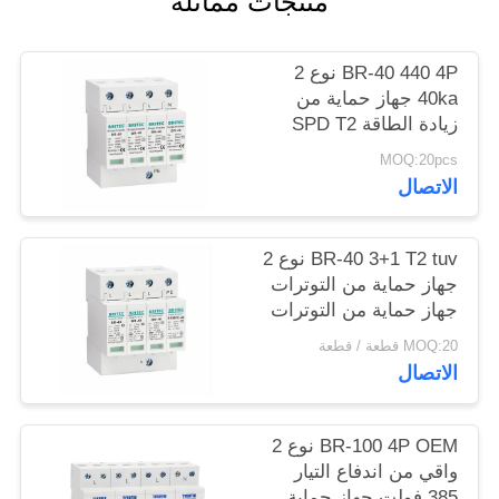
منتجات مماثلة
خريطة
الموقع
BR-40 440 4P نوع 2
40ka جهاز حماية من
زيادة الطاقة SPD T2
سياسة
حماية الطاقة معطلة
MOQ:20pcs
الخصوصية
البرق معطلة الرعد
الاتصال
معطلة التيار الكهربائي
معطلة الطاقة 440V
معطلة الطاقة spd نوع 2
BR-40 3+1 T2 tuv نوع 2
معطلة الطاقة
جهاز حماية من التوترات
جهاز حماية من التوترات
MOQ:20 قطعة / قطعة
الاتصال
BR-100 4P OEM نوع 2
واقي من اندفاع التيار
385 فولت جهاز حماية