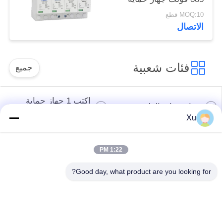
من اندفاع التيار SPD
MOQ:10 قطع
مانع الصواعق فاريسور
الاتصال
واقي من اندفاع التيار
100 كيلو أمبير
فئات شعبية
جميع
اكتب 1 جهاز حماية
جهاز حماية الطفرة
الطفرة
Xu
النوع 2 جهاز حماية
جهاز حماية من النوع
1:22 PM
الطفرة
المتصاعد 3
Good day, what product are you looking for?
T1 + T2 Surge
صواعق الكهروضوئية
Arrester B + C