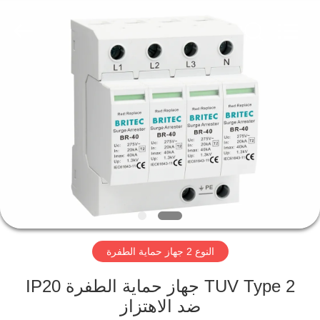
Britec
Electric
Co.,
Ltd..
All
Rights
Reserved.
منزل
المنتجات
حول
بنا
جولة
النوع 2 جهاز حماية الطفرة
في
المعمل
TUV Type 2 جهاز حماية الطفرة IP20
ضد الاهتزاز