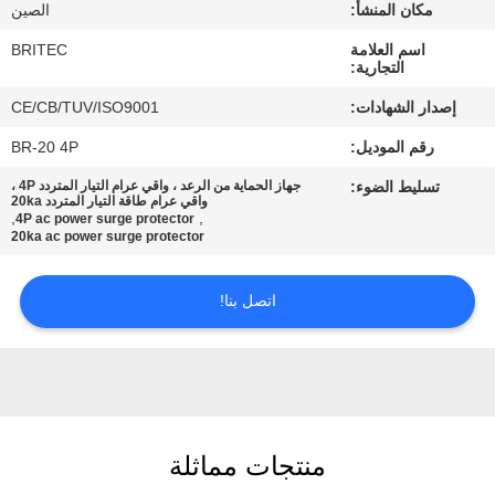
ضبط
مكان المنشأ:
الصين
الجودة
اسم العلامة
BRITEC
التجارية:
إصدار الشهادات:
CE/CB/TUV/ISO9001
اتصل
رقم الموديل:
BR-20 4P
بنا
تسليط الضوء:
جهاز الحماية من الرعد ، واقي عرام التيار المتردد 4P ،
واقي عرام طاقة التيار المتردد 20ka
,
,
4P ac power surge protector
أخبار
20ka ac power surge protector
جميع
اتصل بنا!
القضايا
VR
SHOW
منتجات مماثلة