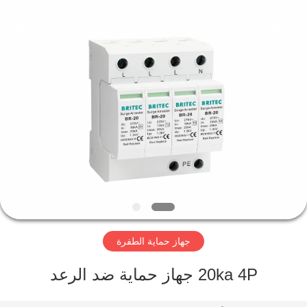
Britec
Electric
Co.,
Ltd..
All
Rights
Reserved.
منزل
المنتجات
حول
بنا
جولة
جهاز حماية الطفرة
في
المعمل
20ka 4P جهاز حماية ضد الرعد