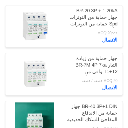
خريطة
BR-20 3P + 1 20kA
الموقع
جهاز حماية من التوترات
Spd حماية من التوترات
الأرضية البرق Arrester
سياسة
MOQ:20pcs
الرعد محافظ من
الاتصال
الخصوصية
التوترات ثلاثية المراحل
حماية من التوترات
الطاقة SPD المصنع Spd
جهاز حماية من زيادة
أجهزة حماية من
التيار BR-7M 4P 7ka
التوترات
T1+T2 واقي من
الصواعق SPD أجهزة
MOQ:20 قطعة / قطعة
حماية من زيادة التيار
الاتصال
إلكترونيات حماية من
زيادة التيار
BR-40 3P+1 DIN جهاز
حماية من الاندفاع
المفاجئ للسكك الحديدية
بجهد مقدر 275 فولت