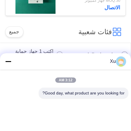
MOQ:30 جهاز كمبيوتر
وزمن استجابة أقل من
الاتصال
25ns
فئات شعبية
جميع
اكتب 1 جهاز حماية
جهاز حماية الطفرة
الطفرة
Xu
النوع 2 جهاز حماية
جهاز حماية من النوع
3:12 AM
الطفرة
المتصاعد 3
Good day, what product are you looking for?
T1 + T2 Surge
صواعق الكهروضوئية
Arrester B + C
Power Surge
Protection