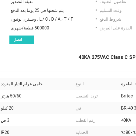
تفاصيل التغليف:
تعبئة التصدير
وقت التسليم:
يتم شحنها في 25 يوما بعد الدفع
شروط الدفع:
L / C ، D / A ، T / T ، ويسترن يونيون
القدرة على العرض:
500000 قطعة/شهري
اتصل
 الطفرة
النوع:
حامي عرام التيار المتردد
Britec
تردد التشغيل:
50/60 هرتز
BR-40 
في:
20 كيلو
40KA
رقم القطب:
3 ص
الحماية:
IP20