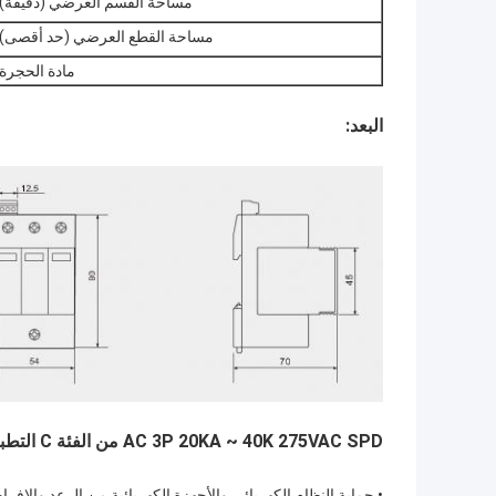
مساحة القسم العرضي (دقيقة)
مساحة القطع العرضي (حد أقصى)
مادة الحجرة
البعد:
AC 3P 20KA ~ 40K 275VAC SPD من الفئة C
التطب
•
حماية النظام الكهربائي والأجهزة الكهربائية من الرعد والإفر