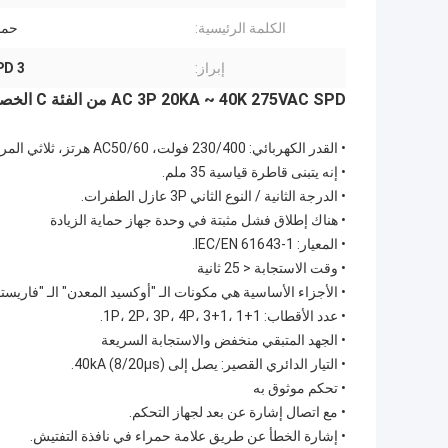
الكلمة الرئيسية:
حما
إبراز:
SPD 3 أقطاب واقية 
AC 3P 20KA ~ 40K 275VAC SPD من الفئة C
الخص
•
القدر الكهربائي: 230/400 فولت، AC50/60 هرتز، ثلاثي المراحل.
•
إنه يتبنى قاطرة قياسية 35 ملم.
•
الدرجة الثانية / النوع الثاني 3P عازل الطفرات.
•
هناك إطلاق فشل مثبتة في وحدة جهاز حماية الزيادة
•
المعيار: IEC/EN 61643-1.
•
وقت الاستجابة < 25 ثانية
•
الأجزاء الأساسية هي مكونات الـ "أوكسيد المعدن" الـ "فاريستور
•
عدد الأقطاب: 1P، 2P، 3P، 4P، 3+1، 1+1.
•
الجهد المتبقي منخفض والاستجابة السريعة
•
التيار الدائري القصير: يصل إلى 40kA (8/20μs).
•
تحكم موثوق به
•
مع اتصال إشارة عن بعد لجهاز التحكم.
•
إشارة الخطأ عن طريق علامة حمراء في نافذة التفتيش.