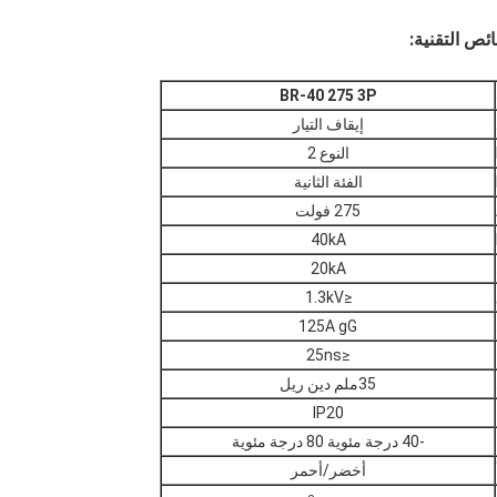
BR-40 275
3P
إيقاف التيار
النوع 2
الفئة الثانية
275 فولت
40kA
20kA
≤1.3kV
125A gG
≤25ns
35ملم دين ريل
IP20
-40 درجة مئوية 80 درجة مئوية
أخضر/أحمر