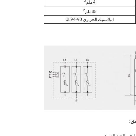
2
4ملم
2
35ملم
البلاستيك الحراري UL94-V0
يق:
اط في الجهد الفوري.