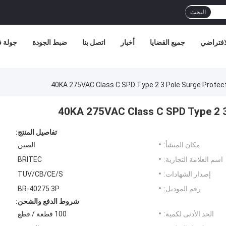
البحث
افتراضي
جميع القضايا
أخبار
اتصل بنا
ضبط الجودة
جولة 
تفاصيل المنتج:
مكان المنشأ:
الصين
اسم العلامة التجارية:
BRITEC
إصدار الشهادات:
TUV/CB/CE/S
رقم الموديل:
BR-40275 3P
شروط الدفع والشحن:
الحد الأدنى لكمية:
100 قطعة / قطع