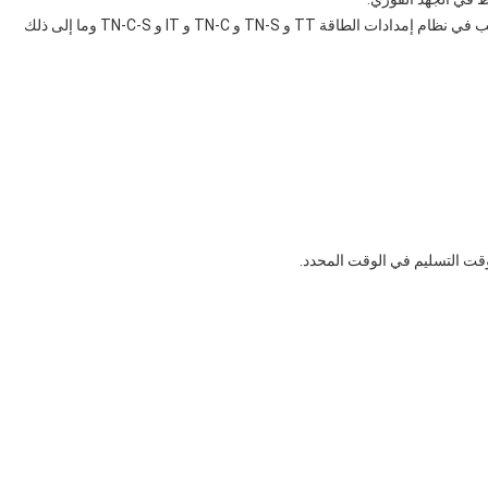
يستخدم برنامج SPD المتردد من سلسلة BR-40 بشكل مناسب في نظام إمدادات الطاقة TT و TN-S و TN-C و IT و TN-C-S وما إلى ذلك
وقت التسليم في الوقت المحدد.