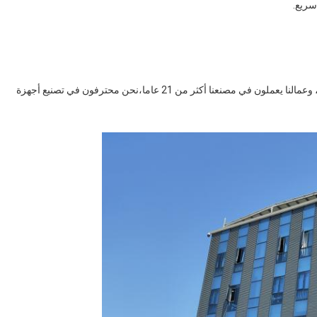
سريع.
الجودة هي من أجل اعتبارنا الأول، لدينا الكثير من مختلف SPD، وعمالنا يعملون في مصنعنا أكثر من 21 عاما،نحن محترفون في تصنيع أجهزة