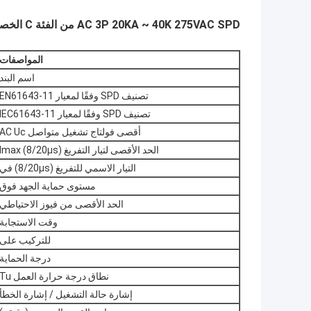
AC 3P 20KA ~ 40K 275VAC SPD من الفئة C الخصائص التقنية:
المواصفات
اسم البند
تصنيف SPD وفقًا لمعيار EN61643-11
تصنيف SPD وفقًا لمعيار IEC61643-11
أقصى فولتاج تشغيل متواصل AC Uc
الحد الأقصى لتيار التفريغ (8/20μs) Imax
التيار الاسمي للتفريغ (8/20μs) في
مستوى حماية الجهد فوق
الحد الأقصى من فيوز الاحتياطي
وقت الاستجابة
للتركيب على
درجة الحماية
نطاق درجة حرارة العمل Tu
إشارة حالة التشغيل / إشارة الخطأ