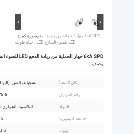
6kA SPD جهاز الحماية من زيادة الدفع
صورة كبيرة :
LED للضوء الشارع LED ، حياة طويلة
6kA SPD جهاز الحماية من زيادة الدفع LED للضوء الشارع LED ، حياة طويلة
وصف
مكان المنشأ:
تشجيانغ، الصين (البر 
رقم الموديل:
75-6
المواد:
البلاستيك الحراري UL94-V0
جامعة كاليفورنيا:
275 
يووك:
6 كيلو فولت