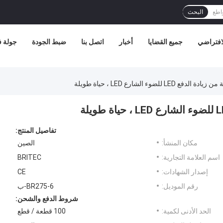
البحث
افتراضي
جميع القضايا
أخبار
اتصل بنا
ضبط الجودة
جولة 
تفاصيل المنتج:
مكان المنشأ:
الصين
اسم العلامة التجارية:
BRITEC
إصدار الشهادات:
CE
رقم الموديل:
BR275-6-ب
شروط الدفع والشحن:
الحد الأدنى لكمية:
100 قطعة / قطع