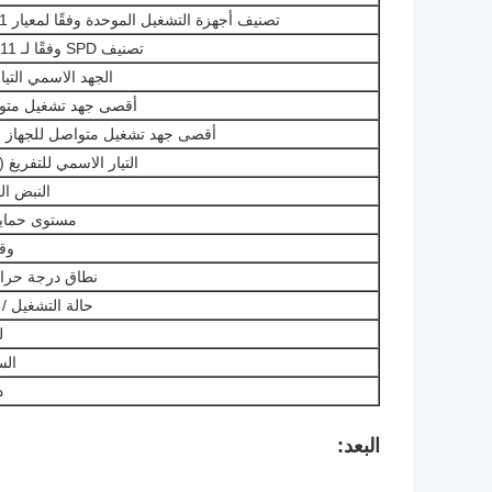
تصنيف أجهزة التشغيل الموحدة وفقًا لمعيار EN61643-11
تصنيف SPD وفقًا لـ IEC 61643-11
الجهد الاسمي التيار 
أقصى جهد تشغيل متواصل 
أقصى جهد تشغيل متواصل للجهاز ال
التيار الاسمي للتفريغ (8/20us) في
النبض الم
مستوى حماية
وق
نطاق درجة حرارة
حالة التشغيل / 
ل
الس
د
البعد: