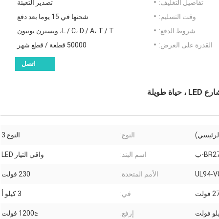
تفاصيل التغليف:
تصدير التعبئة
وقت التسليم:
شحنها في 15 يوما بعد دفع
شروط الدفع:
L / C، D / A، T / T، ويسترن يونيون
القدرة على العرض:
50000 قطعة / قطع شهر
اتصل
الرئيسي)
النوع:
النوع 3
BR2-ب
اسم البند:
واقي التيار LED
الأمم المتحدة:
230 فولت
فولت
في:
3 كيلو أ
إرفع:
≤1200 فولت