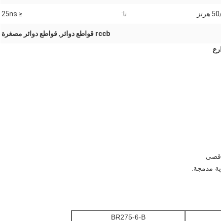
 هرتز
تا:
≤ 25ns
rccb قواطع دوائر
,
قواطع دوائر مصغرة
ية مدمجة.
BR275-6-B