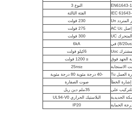
النوع 3
الفئة الثالثة
المتردد Un
230 فولت
AC Uc
275 فولت
متحرك UC
300 فولت
6kA
شترك Uoc
6كيلو فولت
 الجهد فوق
≤ 1200 فولت
ت الاستجابة
≤25ns
 العمل Tu
-40 درجة مئوية 80 درجة مئوية
إشارة الخطأ
صوت الصفارة
لتركيب على
35ملم دين ريل
كة الحديدية
البلاستيك الحراري UL94-V0
رجة الحماية
IP20