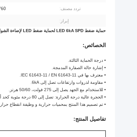
تردد مصنف:
50/60
إبراز:
حماية ضغط LED 6kA SPD لحماية ضغط LED لإضاءة الشوارع
الخصائص:
• درجة الحماية الثالثة.
• إشارة حالة الصفارة المدمجة.
• معترف بها في IEC 61643-11 / EN 61643-11.
• مقاومة لذروات وارتفاعات تصل إلى 6kA.
• للاستخدام مع الجهد يصل إلى 275 فولت، 50/60 هرتز.
• الحجرة عالية درجة الحرارة: تصل إلى 80 درجة مئوية كحد أقصى
• تم تصميم هذا المنتج بمحميات حرارية و وظيفة انقطاع حرار
تفاصيل المنتج: