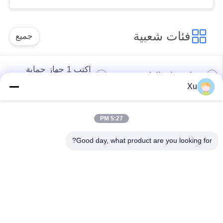
PROTECTOR
فئات شعبية
جميع
اكتب 1 جهاز حماية
جهاز حماية الطفرة
الطفرة
Xu
النوع 2 جهاز حماية
جهاز حماية من النوع
5:27 PM
الطفرة
المتصاعد 3
Good day, what product are you looking for?
T1 + T2 Surge
صواعق الكهروضوئية
Arrester B + C
Power Surge
Protection
Devicefunction
DC جهاز حماية الطفرة