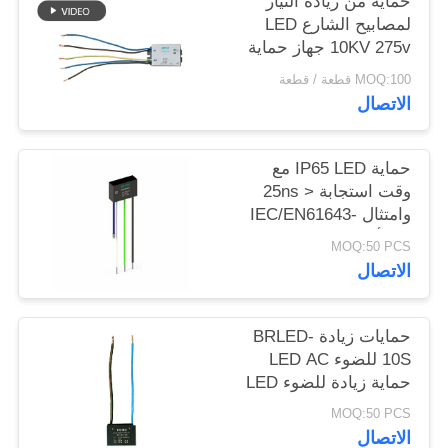
حماية من زيادة التيار
خريطة
لمصابيح الشارع LED
10KV 275v جهاز حماية
الموقع
من زيادة التيار LED
MOQ:100 قطعة / قطعة
واقي من زيادة التيار
الاتصال
سياسة
المتردد لنظام إضاءة
LED وحدة حماية من
الخصوصية
زيادة التيار لإضاءة
حماية IP65 LED مع
الشارع LED
وقت استجابة < 25ns
وامتثال IEC/EN61643-
11 لأنظمة الإضاءة LED
MOQ:50 PCS
الاتصال
حمايات زيادة BRLED-
10S للضوء LED AC
حماية زيادة للضوء LED
نظام الإضاءة واحد
MOQ:50 PCS
المرحلة AC SPURGE
الاتصال