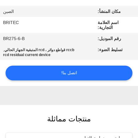
ضبط
مكان المنشأ:
الصين
الجودة
اسم العلامة
BRITEC
التجارية:
اتصل
رقم الموديل:
BR275-6-B
بنا
تسليط الضوء:
,
rccb قواطع دوائر ، rcd المتبقية الجهاز الحالي
rcd residual current device
أخبار
اتصل بنا!
جميع
القضايا
VR
منتجات مماثلة
SHOW