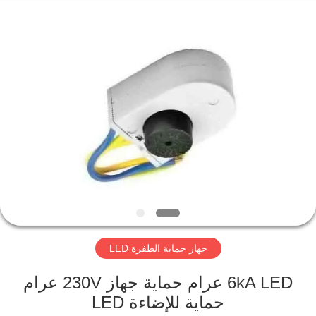
Britec
Electric
Co.,
Ltd..
All
Rights
Reserved.
منزل
المنتجات
حول
بنا
جولة
جهاز حماية الطفرة LED
في
المعمل
6kA LED عرام حماية جهاز 230V عرام
حماية للإضاءة LED