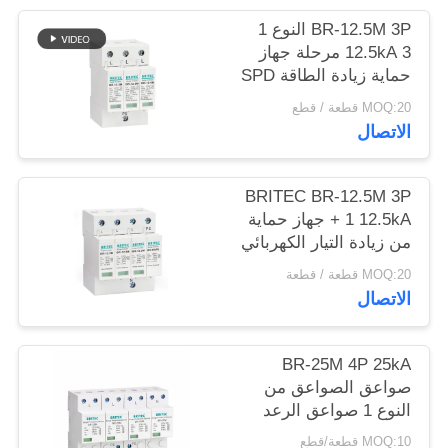
خريطة
BR-12.5M 3P النوع 1
الموقع
12.5kA 3 مرحلة جهاز
حماية زيادة الطاقة SPD
Arrester 12.5ka ضابط
MOQ:20 قطعة / قطع
سياسة
زيادة الطاقة الصناعي
الاتصال
الخصوصية
BRITEC BR-12.5M 3P
+ 1 12.5kA جهاز حماية
من زيادة التيار الكهربائي
من خلال الضوء مع
MOQ:20 قطعة / قطعة
تصميم وحدة قابلة
الاتصال
للشحن وحماية من الفئة
I + II
BR-25M 4P 25kA
صواعق الصواعق من
النوع 1 صواعق الرعد
SPD فئة 1 صواعق
MOQ:10 قطعة/قطع