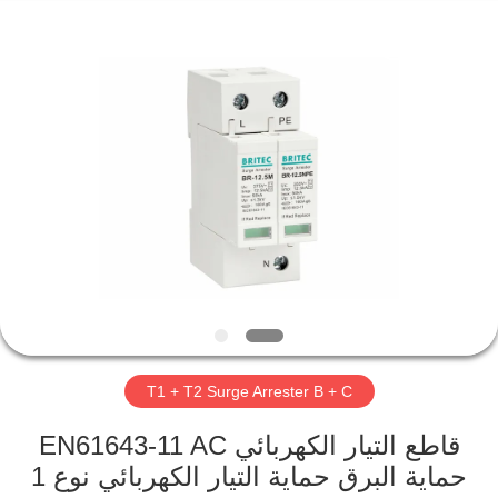
Britec
Electric
Co.,
Ltd..
All
Rights
Reserved.
منزل
المنتجات
حول
بنا
جولة
T1 + T2 Surge Arrester B + C
في
المعمل
قاطع التيار الكهربائي EN61643-11 AC
حماية البرق حماية التيار الكهربائي نوع 1