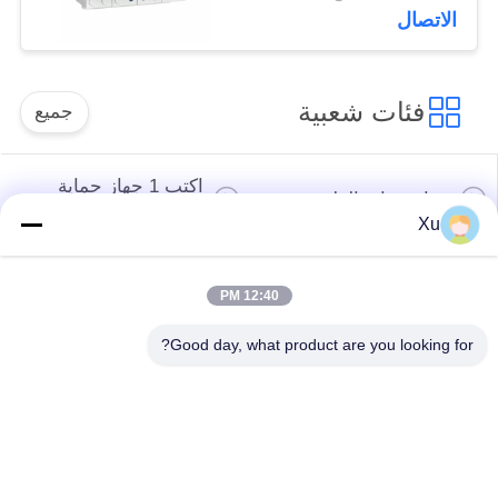
الصواعق القابلة للتوصيل
الاتصال
في الصين
فئات شعبية
جميع
اكتب 1 جهاز حماية
جهاز حماية الطفرة
الطفرة
Xu
النوع 2 جهاز حماية
جهاز حماية من النوع
12:40 PM
الطفرة
المتصاعد 3
Good day, what product are you looking for?
T1 + T2 Surge
صواعق الكهروضوئية
Arrester B + C
Power Surge
Protection