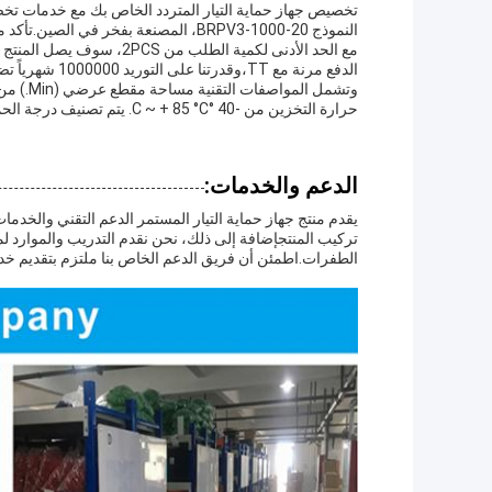
تخصيص جهاز حماية التيار المتردد الخاص بك مع خدمات تخصي
النموذج BRPV3-1000-20، المصنعة بفخر في الصين.تأكد من شهادات TUV/CB/CE/ROHS/ISO9001، وضمان أعلى معايير الجودة.
الدفع مرنة مع TT،وقدرتنا على التوريد 1000000 شهرياً تضمن تسليمها في الوقت المناسب.
حرارة التخزين من -40 °C ~ + 85 °C. يتم تصنيف درجة الحماية في IP20،مع مادة غطاء تتكون من Thermoplastic UL94-V0.
الدعم والخدمات:
يقدم منتج جهاز حماية التيار المستمر الدعم التقني والخدما
تركيب المنتجإضافة إلى ذلك، نحن نقدم التدريب والموارد ل
الطفرات.اطمئن أن فريق الدعم الخاص بنا ملتزم بتقديم خدم