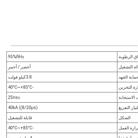
ق الرطوبة
≤95%RH
لة التشغيل
أخضر / أحمر
اية الجهد
3.8كيلو فولت
ة التخزين
-40°C~+85°C
الاستجابة
≤25ns
يار التفريغ
40kA ((8/20μs)
الشكل
قابلة للتشغيل
ارة العمل
-40°C~+85°C