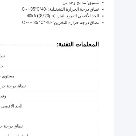
تنسيق: مدمج وحداتي
نطاق درجة الحرارة التشغيلية: -40°C~+85°C
الحد الأقصى لتفريغ التيار: 40kA ((8/20μs)
نطاق درجة حرارة التخزين: -40 °C ~ + 85 °C
المعلمات التقنية:
نطا
حا
مستوى حم
نطاق درجة حرار
وقت 
الحد الأقصى لت
نطاق درجة حر