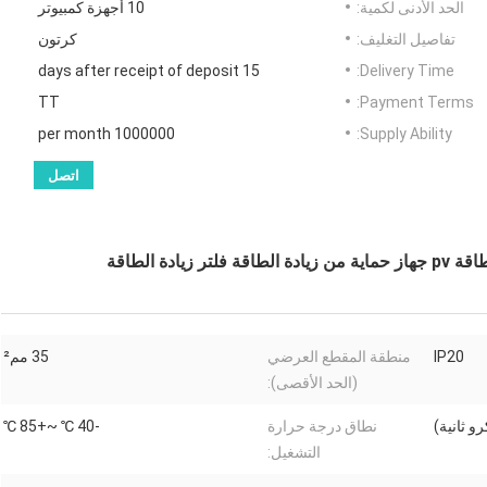
الحد الأدنى لكمية:
10 أجهزة كمبيوتر
تفاصيل التغليف:
كرتون
15 days after receipt of deposit
Delivery Time:
TT
Payment Terms:
1000000 per month
Supply Ability:
اتصل
IP20
منطقة المقطع العرضي
35 مم²
(الحد الأقصى):
نطاق درجة حرارة
-40 ℃ ~+85 ℃
التشغيل: