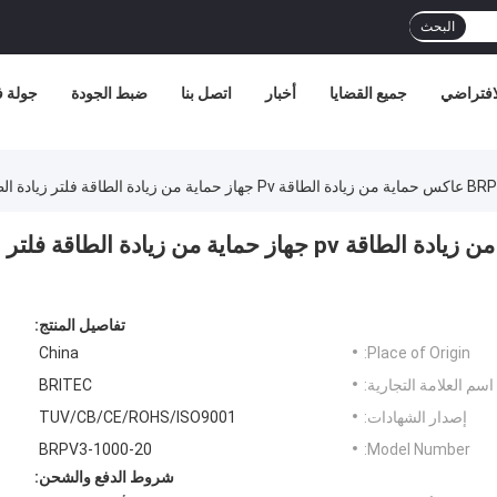
البحث
افتراضي
جميع القضايا
أخبار
اتصل بنا
ضبط الجودة
جولة 
لتر زيادة الطاقة
BRPV3-1000-20 DC SPD عاكس حماية من زيادة الطاقة pv جهاز حماية من زيادة الطاقة فلتر
تفاصيل المنتج:
China
Place of Origin:
اسم العلامة التجارية:
BRITEC
إصدار الشهادات:
TUV/CB/CE/ROHS/ISO9001
BRPV3-1000-20
Model Number:
شروط الدفع والشحن: