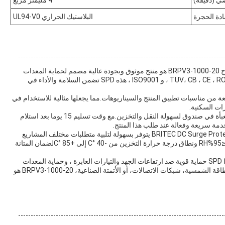
ي (دقيقة)
4 مليمتر مربع
ادة الحجرة
البلاستيك الحراري UL94-V0
جهاز BRITEC DC Surge Protection Device (SPD) نموذج BRPV3-1000-20 هو منتج موثوق وبجودة عالية مصمم لحماية المعدات
الكهربائية الحساسة من زيادات الطاقة.مع شهاداتها من TUV، CB ، CE ، ROHS ، و ISO9001 ، هذه SPD تضمن السلامة والأداء في
B مناسبة لمجموعة واسعة من مناسبات تطبيق المنتج والسيناريوهات.مما يجعلها مثالية للاستخدام في
رات السكنية.
الحد الأدنى لكمية الطلب لهذه الـ SPD هو 2 قطعة، ويأتي معبأة في صندوق لسهولة النقل والتخزين.مع وقت تسليم 15 يوما بعد استلام
بفضل قدرتها على توفير 1000000 شهرياً، فإن جهاز BRITEC DC Surge Protection يتوفر بسهولة لتلبية متطلبات مختلف المشاريع
والمنشآت.يمكن للجهاز أن يعمل بفعالية في نطاق الرطوبة ≤95%RH ونطاق درجة حرارة التخزين من -40 °C إلى +85 °Cلضمان المتانة
مجهزة بمساحة مقطع عرضية (Min.) من 4mm2 ، يوفر هذا SPD حماية قوية ضد ارتفاعات الجهد والتيارات العابرة ، وحماية المعدات
القيمة ومنع الأضرار المكلفة.ما إذا كان يستخدم في نظم الطاقة الشمسية، شبكات الاتصالات، أو الأتمتة الصناعية، BRPV3-1000-20 هو