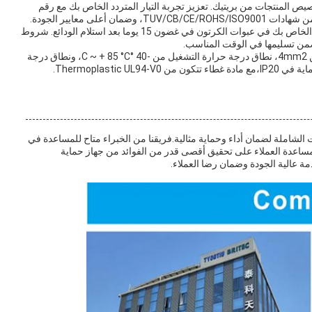
ص المنتجات من بريتيك. تعزيز تجربة التيار المتردد الخاص بك مع رقم
مع الحد الأدنى لكمية الطلب من 2PCS، سوف يصل المنتج الخاص بك في عبوات الكرتون في غضون 15 يوما بعد استلام الودائع. شروط
وتشمل المواصفات التقنية مساحة مقطع عرضي (Min.) من 4mm2، نطاق درجة حرارة التشغيل من -40 °C ~ + 85 °C، ونطاق درجة
ت الشاملة لضمان أداء وحماية مثالية.فريقنا من الخبراء متاح للمساعدة في
مساعدة العملاء على تحقيق أقصى قدر من الفوائد من جهاز حماية
ة عالية الجودة وضمان رضا العملاء.