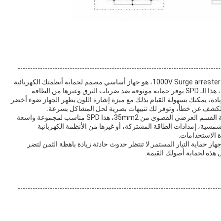
جهاز حماية التيار المباشر، المعروف أيضا باسم SPD DC أو 1000V Surge arrester، هو جهاز أساسي مصمم لحماية أنظمتك الكهربائية
يادة، يمكنك بسهولة القيام بذلك مع ميزة إشارة اللون.يظهر الجهاز ضوء أخضر
الكشف عن خطأ، وتوفر لك تنبيهات بصرية لحل المشاكل بسرعة.
مع الحد الأدنى لمنطقة القسم العرضي من 4mm2 ومساحة القسم العرضي القصوى من 35mm2، هذا SPD مناسب لمجموعة واسعة
مسية، إمدادات الطاقة المشتركة، أو غيرها من الأنظمة الكهربائية
ة الاستخدامات.
هاز حماية التيار المستمر.لا تنتظر حدوث حادثة زيادة باهظة الثمن لتضر
 هذه لحماية أصولك القيمة.