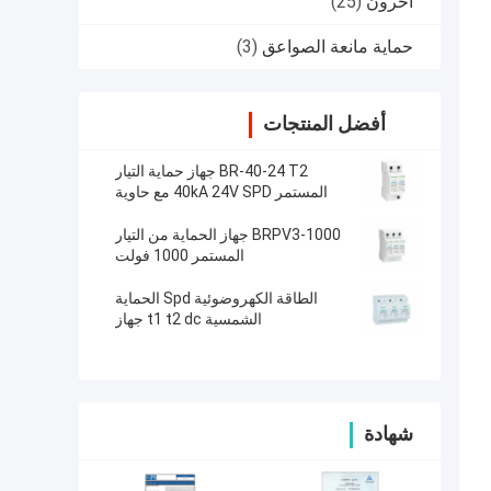
آحرون
(25)
حماية مانعة الصواعق
(3)
أفضل المنتجات
BR-40-24 T2 جهاز حماية التيار
المستمر 40kA 24V SPD مع حاوية
UL94-V0 بالحرارة لعرام الطاقة
BRPV3-1000 جهاز الحماية من التيار
المستمر 1000 فولت
الطاقة الكهروضوئية Spd الحماية
الشمسية t1 t2 dc جهاز
شهادة