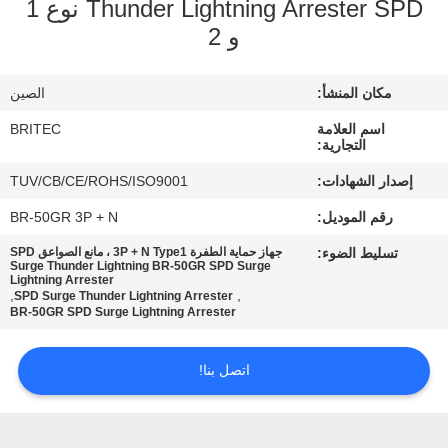
Thunder Lightning Arrester SPD نوع 1
ضبط
و 2
الجودة
مكان المنشأ:
الصين
اتصل
اسم العلامة
BRITEC
بنا
التجارية:
إصدار الشهادات:
TUV/CB/CE/ROHS/ISO9001
أخبار
رقم الموديل:
BR-50GR 3P + N
تسليط الضوء:
جهاز حماية الطفرة 3P + N Type1 ، مانع الصواعق SPD
Surge Thunder Lightning BR-50GR SPD Surge
جميع
Lightning Arrester
,
,
SPD Surge Thunder Lightning Arrester
القضايا
BR-50GR SPD Surge Lightning Arrester
VR
اتصل بنا!
SHOW