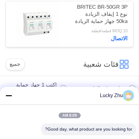
زيادة التيار من الفئة 1
BRITEC BR-50GR 3P
حماية من زيادة التيار من
نوع 1 إيقاف الزيادة
النوع 1
50ka جهاز حماية الزيادة
spd t1 t2 ac ثلاثي
MOQ:10 قطعة/قطعة
المراحل ac spd
الاتصال
فئات شعبية
جميع
اكتب 1 جهاز حماية
جهاز حماية الطفرة
الطفرة
Lucky Zhu
النوع 2 جهاز حماية
جهاز حماية من النوع
8:09 AM
الطفرة
المتصاعد 3
Good day, what product are you looking for?
T1 + T2 Surge