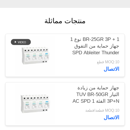
خريطة
الموقع
منتجات مماثلة
سياسة
BR-25GR 3P + 1 نوع 1
الخصوصية
جهاز حماية من التفوق
SPD Ableiter Thunder
Arrester شرارة
MOQ:10 قطع
Arrester الفجوة spd
الاتصال
الفئة 1 حماية من البرق
جهاز حماية من زيادة
التيار TUV BR-50GR
3P+N الفئة 1 AC SPD
50ka قابل للتوصيل من
MOQ:10 قطعة/قطعة
النوع 1 spd TUV حماية
الاتصال
من الرعد spd فجوة
شرارة spd واقي من