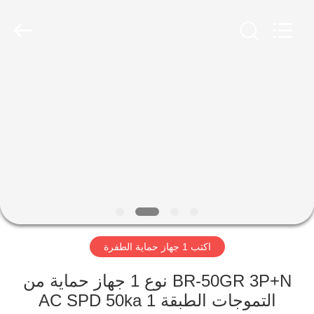
Britec
Electric
Co.,
Ltd..
All
Rights
Reserved.
منزل
المنتجات
حول
بنا
جولة
اكتب 1 جهاز حماية الطفرة
في
المعمل
BR-50GR 3P+N نوع 1 جهاز حماية من
التموجات الطبقة 1 AC SPD 50ka