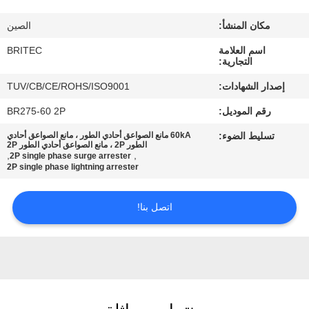
ضبط
مكان المنشأ:
الصين
الجودة
اسم العلامة
BRITEC
التجارية:
اتصل
إصدار الشهادات:
TUV/CB/CE/ROHS/ISO9001
بنا
رقم الموديل:
BR275-60 2P
تسليط الضوء:
60kA مانع الصواعق أحادي الطور ، مانع الصواعق أحادي
أخبار
الطور 2P ، مانع الصواعق أحادي الطور 2P
,
,
2P single phase surge arrester
2P single phase lightning arrester
جميع
اتصل بنا!
القضايا
VR
SHOW