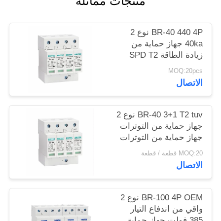
منتجات مماثلة
خريطة
الموقع
BR-40 440 4P نوع 2
40ka جهاز حماية من
زيادة الطاقة SPD T2
سياسة
حماية الطاقة معطلة
MOQ:20pcs
الخصوصية
البرق معطلة الرعد
الاتصال
معطلة التيار الكهربائي
معطلة الطاقة 440V
معطلة الطاقة spd نوع 2
BR-40 3+1 T2 tuv نوع 2
معطلة الطاقة
جهاز حماية من التوترات
جهاز حماية من التوترات
MOQ:20 قطعة / قطعة
الاتصال
BR-100 4P OEM نوع 2
واقي من اندفاع التيار
385 فولت جهاز حماية