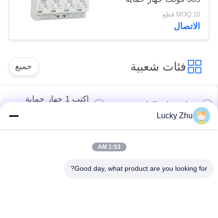
من اندفاع التيار SPD
MOQ:10 قطع
مانع الصواعق فاريسور
الاتصال
واقي من اندفاع التيار
100 كيلو أمبير
فئات شعبية
جميع
اكتب 1 جهاز حماية
جهاز حماية الطفرة
الطفرة
Lucky Zhu
النوع 2 جهاز حماية
جهاز حماية من النوع
1:53 AM
الطفرة
المتصاعد 3
Good day, what product are you looking for?
T1 + T2 Surge
صواعق الكهروضوئية
Arrester B + C