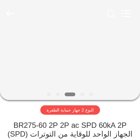
Britec
Electric
Co.,
Ltd..
All
Rights
Reserved.
منزل
المنتجات
حول
بنا
جولة
النوع 2 جهاز حماية الطفرة
في
المعمل
BR275-60 2P 2P ac SPD 60kA 2P
الجهاز الواحد للوقاية من التوترات (SPD)