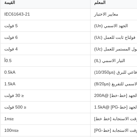
المعلم
القيمة
معايير الاختبار
IEC61643-21
الجهد الاسمي (Un)
5 فولت
لتاج ثابت للعمل (Uc)
6 فولت
ل المستمر للعمل (Uc)
4 فولت
التيار الاسمي (IL)
0.5أ
عي للبرق (10/350μs)
0.5kA
اسمي للتفريغ (8/20μs)
1.5kA
جهد [خط-خط] @200A
≤ 30 فولت
خط-PG] @1.5kA
≤ 500 فولت
قت الاستجابة [خط خط]
≤1ns
قت الاستجابة [خط-PG]
≤100ns