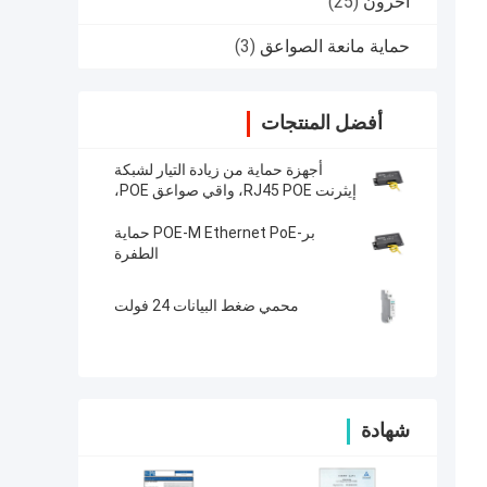
آحرون
(25)
حماية مانعة الصواعق
(3)
أفضل المنتجات
أجهزة حماية من زيادة التيار لشبكة
إيثرنت RJ45 POE، واقي صواعق POE،
طاقة POE، حماية من زيادة التيار RJ45،
واقيات زيادة التيار POE NET 6
بر-POE-M Ethernet PoE حماية
الطفرة
محمي ضغط البيانات 24 فولت
شهادة