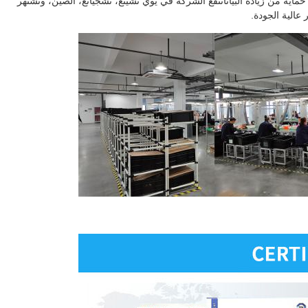
حماية زيادة الحرارة DC ، مصابيح LEDو أجهزة حماية من زيادة البياناتتقع الشركة في يوي تشينغ، تشجيانغ، الصين، وتشتهر
 عالية الجودة.