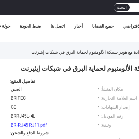
البحث
افتراضي
جميع القضايا
أخبار
اتصل بنا
ضبط الجودة
جولة 
تفاصيل المنتج:
مكان المنشأ:
الصين
اسم العلامة التجارية:
BRITEC
إصدار الشهادات:
CE
رقم الموديل:
BRRJ45L-4L
وثيقة:
BR-RJ45 RJ11.pdf
شروط الدفع والشحن: