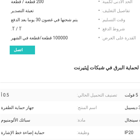
الحد الأدنى لكمية:
200 قطعة / قطعة
تفاصيل التغليف:
تعبئة التصدير
وقت التسليم:
يتم شحنها في غضون 30 يوما بعد الدفع
شروط الدفع:
T / T.
القدرة على العرض:
100000 قطعة/قطعة في الشهر
اتصل
5 فولت
تصنيف التحميل الحالي:
0.5 أ
اسم المنتج:
جهاز حماية الطفرة
 سينجال
مادة:
سبائك الألومنيوم
IP20
وظيفة:
حماية إضاءة خط الإشارة