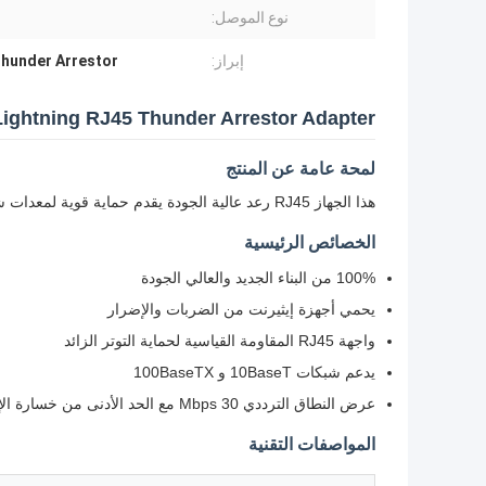
نوع الموصل:
إبراز:
hunder Arrestor
30Mbps LAN Lightning RJ45 Thunder Arrestor Adapter الجهاز شبكة net
لمحة عامة عن المنتج
هذا الجهاز RJ45 رعد عالية الجودة يقدم حماية قوية لمعدات شبكة إيثيرنت الخاصة بك ضد ضربات البرق وارتفاعات الطاقة.
الخصائص الرئيسية
100% من البناء الجديد والعالي الجودة
يحمي أجهزة إيثيرنت من الضربات والإضرار
واجهة RJ45 المقاومة القياسية لحماية التوتر الزائد
يدعم شبكات 10BaseT و 100BaseTX
عرض النطاق الترددي 30 Mbps مع الحد الأدنى من خسارة الإدراج
المواصفات التقنية