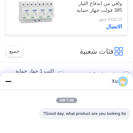
واقي من اندفاع التيار
385 فولت جهاز حماية
من اندفاع التيار SPD
MOQ:10 قطع
مانع الصواعق فاريسور
الاتصال
واقي من اندفاع التيار
100 كيلو أمبير
فئات شعبية
جميع
اكتب 1 جهاز حماية
جهاز حماية الطفرة
الطفرة
Xu
النوع 2 جهاز حماية
جهاز حماية من النوع
7:49 AM
الطفرة
المتصاعد 3
Good day, what product are you looking for?
T1 + T2 Surge
صواعق الكهروضوئية
Arrester B + C