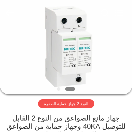
Britec
Electric
Co.,
Ltd..
All
Rights
Reserved.
منزل
المنتجات
حول
بنا
جولة
النوع 2 جهاز حماية الطفرة
في
المعمل
جهاز مانع الصواعق من النوع 2 القابل
للتوصيل 40KA وجهاز حماية من الصواعق