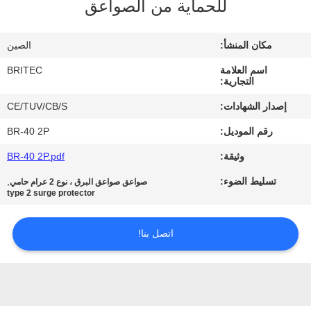
للحماية من الصواعق
ضبط
الجودة
مكان المنشأ:
الصين
اسم العلامة
BRITEC
اتصل
التجارية:
بنا
إصدار الشهادات:
CE/TUV/CB/S
رقم الموديل:
BR-40 2P
أخبار
وثيقة:
BR-40 2P.pdf
تسليط الضوء:
,
صواعق صواعق البرق ، نوع 2 عرام حامي
جميع
type 2 surge protector
القضايا
اتصل بنا!
VR
SHOW