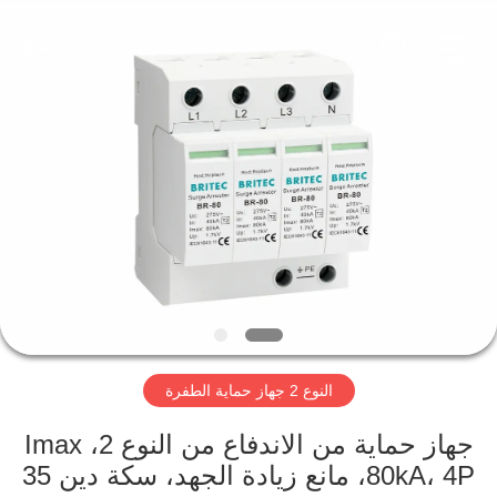
Britec
Electric
Co.,
Ltd..
All
Rights
Reserved.
منزل
المنتجات
حول
بنا
جولة
النوع 2 جهاز حماية الطفرة
في
المعمل
جهاز حماية من الاندفاع من النوع 2، Imax
80kA، 4P، مانع زيادة الجهد، سكة دين 35