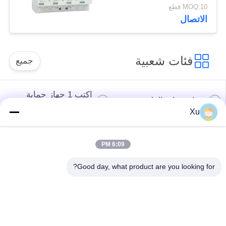
من اندفاع التيار SPD
MOQ:10 قطع
مانع الصواعق فاريسور
الاتصال
واقي من اندفاع التيار
100 كيلو أمبير
فئات شعبية
جميع
اكتب 1 جهاز حماية
جهاز حماية الطفرة
الطفرة
Xu
النوع 2 جهاز حماية
جهاز حماية من النوع
6:09 PM
الطفرة
المتصاعد 3
Good day, what product are you looking for?
T1 + T2 Surge
صواعق الكهروضوئية
Arrester B + C
Power Surge