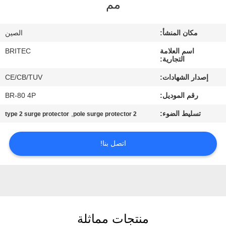
مم
ضبط
الجودة
مكان المنشأ:
الصين
اسم العلامة
BRITEC
اتصل
التجارية:
بنا
إصدار الشهادات:
CE/CB/TUV
رقم الموديل:
BR-80 4P
أخبار
تسليط الضوء:
,
type 2 surge protector
2 pole surge protector
جميع
اتصل بنا!
القضايا
VR
SHOW
منتجات مماثلة