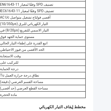
تصنيف SPD وفقًا لمعيار EN61643-11
تصنيف SPD وفقًا لمعيار IEC61643-11
أقصى فولتاج تشغيل متواصل AC Uc
التيار الكهربائي للبرق (10/350μs)
التيار الاسمي للتفريغ (8/20μs) في
مستوى حماية الجهد فوق
اتبع القدرة على إطفاء التيار الحالي
الحد الأقصى من فيوز الاحتياطي
وقت الاستجابة
للتركيب على
درجة الحماية
نطاق درجة حرارة العمل Tu
مساحة القسم العرضي (دقيقة)
مساحة القطع العرضي (حد أقصى)
مادة الحجرة
مخطط إيقاف التيار الكهربائي