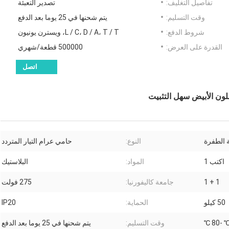
تفاصيل التغليف:
تصدير التعبئة
وقت التسليم:
يتم شحنها في 25 يوما بعد الدفع
شروط الدفع:
L / C، D / A، T / T، ويسترن يونيون
القدرة على العرض:
500000 قطعة/شهري
اتصل
 الطفرة
النوع:
حامي عرام التيار المتردد
اكتب 1
المواد:
البلاستيك
1 + 1
جامعة كاليفورنيا:
275 فولت
50 كيلو
الحماية:
IP20
وقت التسليم:
يتم شحنها في 25 يوما بعد الدفع