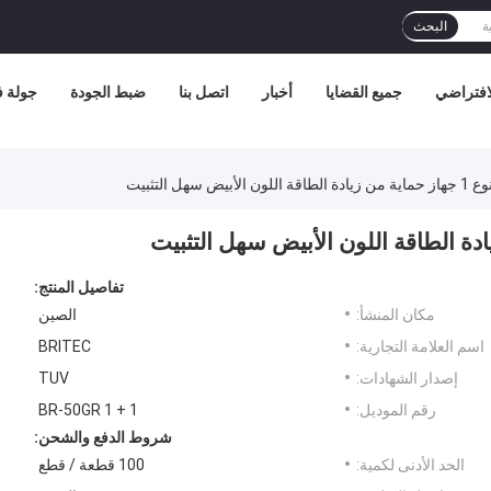
البحث
افتراضي
جميع القضايا
أخبار
اتصل بنا
ضبط الجودة
جولة 
سهل التثبيت
تفاصيل المنتج:
مكان المنشأ:
الصين
اسم العلامة التجارية:
BRITEC
إصدار الشهادات:
TUV
رقم الموديل:
BR-50GR 1 + 1
شروط الدفع والشحن:
الحد الأدنى لكمية:
100 قطعة / قطع