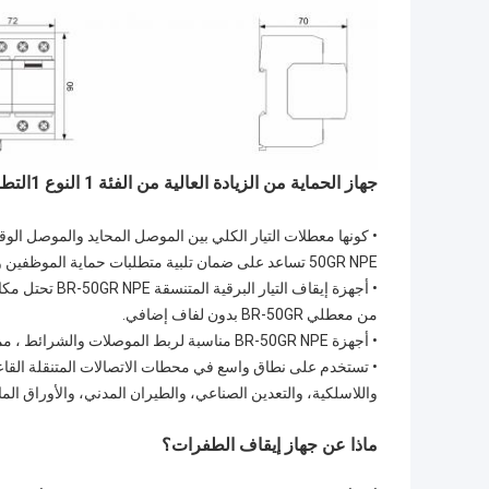
جهاز الحماية من الزيادة العالية من الفئة 1 النوع 1
التطب
50GR NPE تساعد على ضمان تلبية متطلبات حماية الموظفين والمعدات في دوائر "1+1".
من معطلي BR-50GR بدون لفاف إضافي.
• أجهزة BR-50GR NPE مناسبة لربط الموصلات والشرائط ، مما يسمح بالأسلاك المريحة مع آخرات المحطات المثبتة على السكة الحديدية DIN.
• تستخدم على نطاق واسع في محطات الاتصالات المتنقلة القاع
واللاسلكية، والتعدين الصناعي، والطيران المدني، والأوراق الما
ماذا عن جهاز إيقاف الطفرات؟