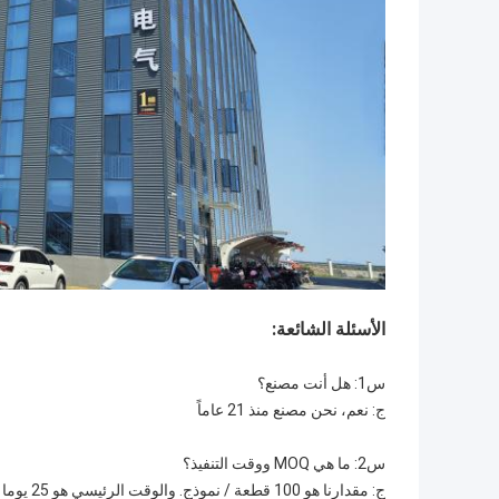
الأسئلة الشائعة:
س1: هل أنت مصنع؟
ج: نعم، نحن مصنع منذ 21 عاماً
س2: ما هي MOQ ووقت التنفيذ؟
ج: مقدارنا هو 100 قطعة / نموذج. والوقت الرئيسي هو 25 يوما بعد تأكيد الدفع.