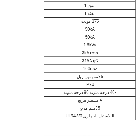
النوع 1
الفئة 1
275 فولت
50kA
50kA
≤1.8kV
3kA rms
315A gG
≤100ns
35ملم دين ريل
IP20
-40 درجة مئوية 80 درجة مئوية
4 مليمتر مربع
35ملم مربع
البلاستيك الحراري UL94-V0