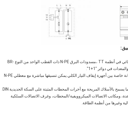
يق:
• كونها معطلات التيار الكلي بين الموصل المحايد والموصل الوقائي في أنظمة TT ،مسدودات البرق N-PE ذات القطب الواحد من النوع BR-
• أجهزة إيقاف التيار البرقية المتنسقة BR-50GR NPE تحتل مكانة خاصة بين أجهزة إيقاف التيار الكلي.يمكن تنسيقها مباشرة مع معطلي N-PE
دة، ومكاتب الاتصالات الميكروويفية/المحطات، وغرف الاتصالات السلكية
لية وغيرها من أنظمة الطاقة.