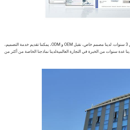
لدينا مصنع خاص. معظم الموظفين يعملون في شركتنا لأكثر من 3 سنوات. لدينا مصمم خاص، نقبل OEM و ODM، يمكننا تقديم خدمة التصميم،
ينا عدة سنوات من الخبرة في التجارة العالميةلدينا نماذجنا الخاصة من أكثر من