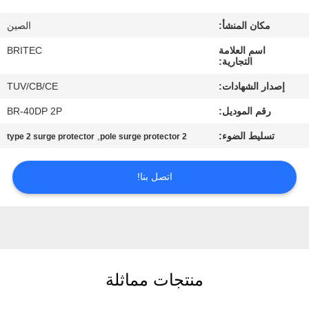
ضبط
مكان المنشأ:
الصين
الجودة
اسم العلامة
BRITEC
التجارية:
اتصل
إصدار الشهادات:
TUV/CB/CE
بنا
رقم الموديل:
BR-40DP 2P
تسليط الضوء:
,
type 2 surge protector
2 pole surge protector
أخبار
اتصل بنا!
جميع
القضايا
VR
SHOW
منتجات مماثلة