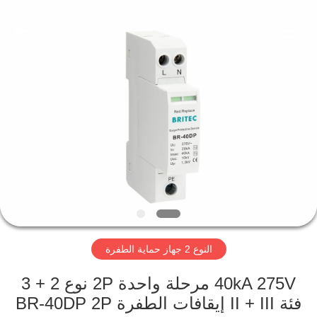
Britec
Electric
Co.,
Ltd..
All
Rights
Reserved.
منزل
المنتجات
حول
بنا
جولة
النوع 2 جهاز حماية الطفرة
في
المعمل
40kA 275V مرحلة واحدة 2P نوع 2 + 3
فئة II + III إيقافات الطفرة BR-40DP 2P