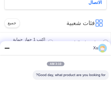
مانع الصواعق فاريسور
الاتصال
واقي من اندفاع التيار
100 كيلو أمبير
فئات شعبية
جميع
اكتب 1 جهاز حماية
جهاز حماية الطفرة
الطفرة
Xu
النوع 2 جهاز حماية
جهاز حماية من النوع
3:10 AM
الطفرة
المتصاعد 3
Good day, what product are you looking for?
T1 + T2 Surge
صواعق الكهروضوئية
Arrester B + C
Power Surge
Protection